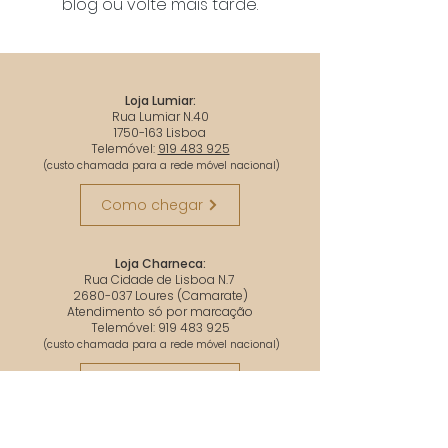
blog ou volte mais tarde.
Loja Lumiar:
Rua Lumiar N.40
1750-163 Lisboa
Telemóvel:
919 483 925
(custo chamada para a rede móvel nacional)
Como chegar
Loja Charneca:
Rua Cidade de Lisboa N.7
2680-037
Loures (Camarate)
Atendimento só por marcação
Telemóvel:
919 483 925
(custo chamada para a rede móvel nacional)
Como chegar
© All rights reserved to Funerária Lumiar. Powered
Loja Póvoa:
by
Páginas Amarelas
-
Web Services
Rua Almirante Gago Coutinho N.34