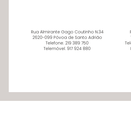
Loja Póvoa
Rua Almirante Gago Coutinho N.34
2620-099 Póvoa de Santo Adrião
Telefone:
219 389 750
Te
Telemóvel:
917 924 880