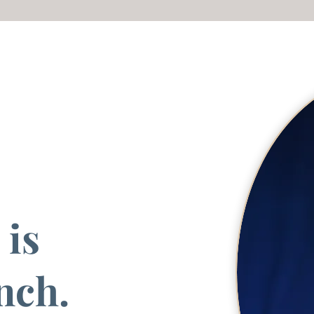
 is
nch.